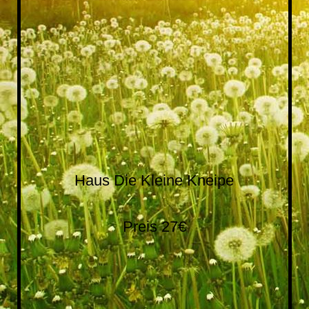
IMG_20200706_212647[1]
Haus Die Kleine Kneipe
Preis 27€