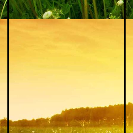
IMG_20200706_212632[1]