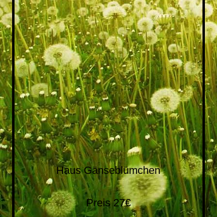
20171112_155912
Haus Gänseblümchen
Preis 27€