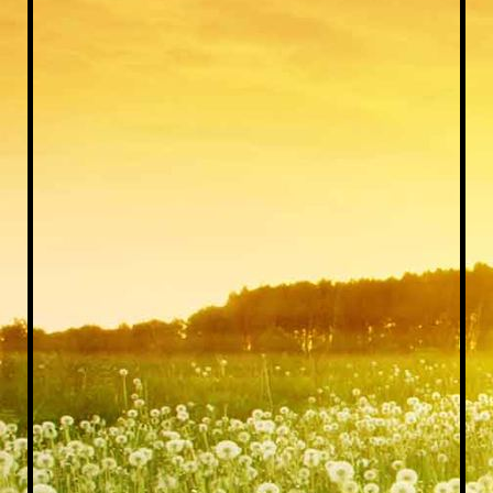
20170823_154434