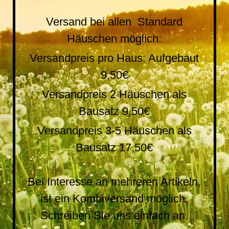
Versand bei allen Standard
Häuschen möglich:
Versandpreis pro Haus: Aufgebaut
9,50€
Versandpreis 2 Häuschen als
Bausatz 9,50€
Versandpreis 3-5 Häuschen als
Bausatz 17,50€
Bei Interesse an mehreren Artikeln,
ist ein Kombiversand möglich.
Schreiben Sie uns einfach an.