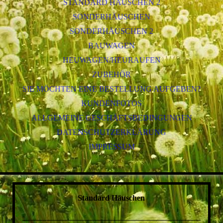
STANDARD HÄUSCHEN 2
SONDERHÄUSCHEN
SONDERHÄUSCHEN 2
BAUWAGEN
HEUWAGEN/HEURAUFEN
ZUBEHÖR
SIE MÖCHTEN EINE BESTELLUNG AUFGEBEN?
KUNDENFOTOS
ALLGEMEINE GESCHÄFTSBEDINGUNGEN
DATENSCHUTZERKLÄRUNG
IMPRESSUM
Standard Häuschen