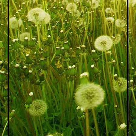
20170827_175955