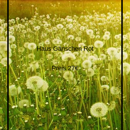
20180403_135521
Haus Gänschen Rot
Preis 27€