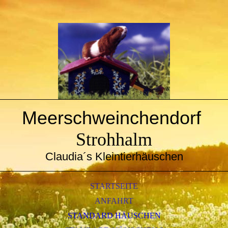
Meerschweinchendorf
Strohhalm
Claudia´s Kleintierhäuschen
STARTSEITE
ANFAHRT
STANDARD HÄUSCHEN