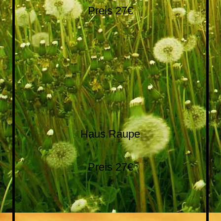
Preis 27€
20190202_115648
20190202_115614
20190202_115634
Haus Raupe
Preis 27€
20171112_160427