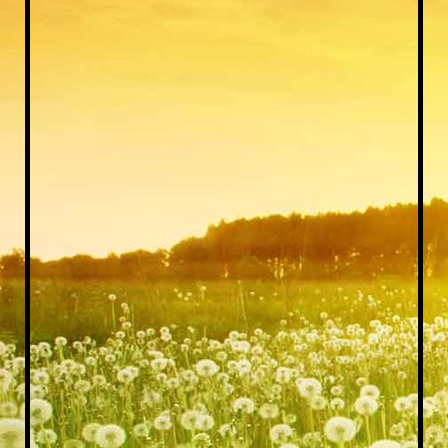
20171112_155919