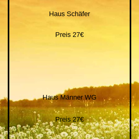
Haus Schäfer
Preis 27€
IMG_20200706_212624[1]
IMG_20200706_212628[1]
Haus Männer WG
Preis 27€