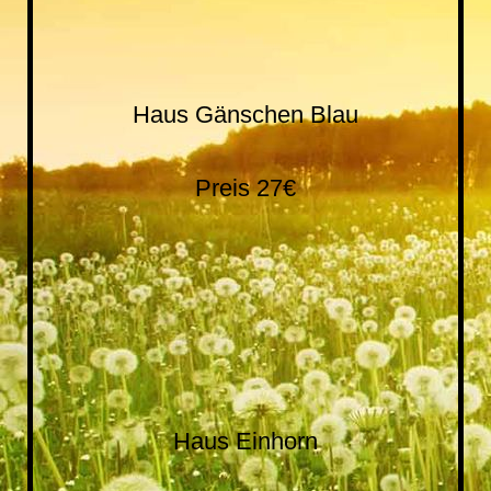
IMG_20190717_215752
Haus Gänschen Blau
Preis 27€
20190202_115552
20190202_115533
Haus Einhorn