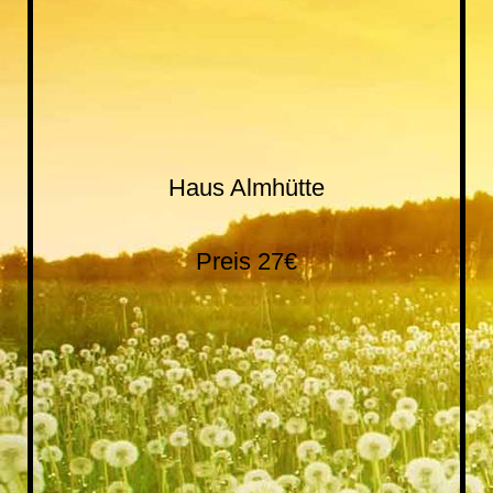
20180327_130019
Haus Almhütte
Preis 27€