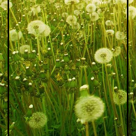
IMG_20200226_123837