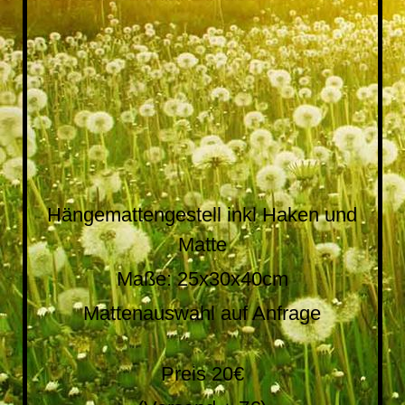
IMG_20200226_124637
Hängemattengestell inkl Haken und
Matte
Maße: 25x30x40cm
Mattenauswahl auf Anfrage
Preis 20€