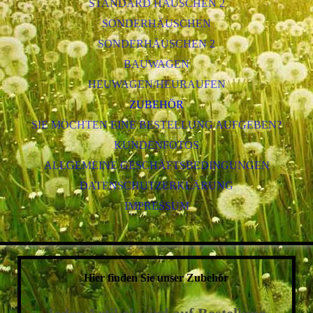
STANDARD HÄUSCHEN 2
SONDERHÄUSCHEN
SONDERHÄUSCHEN 2
BAUWAGEN
HEUWAGEN/HEURAUFEN
ZUBEHÖR
SIE MÖCHTEN EINE BESTELLUNG AUFGEBEN?
KUNDENFOTOS
ALLGEMEINE GESCHÄFTSBEDINGUNGEN
DATENSCHUTZERKLÄRUNG
IMPRESSUM
Hier finden Sie unser Zubehör