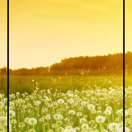
IMG_20200226_123817