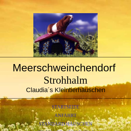
Meerschweinchendorf
Strohhalm
Claudia´s Kleintierhäuschen
STARTSEITE
ANFAHRT
STANDARD HÄUSCHEN