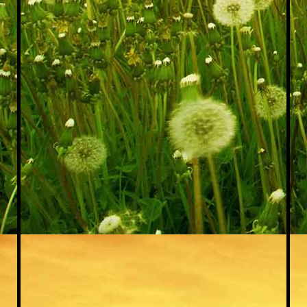
IMG_20200226_123754