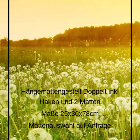
$_57 (2)
Hängemattengestell Doppelt inkl
Haken und 2 Matten
Maße 25x30x78cm
Mattenauswahl auf Anfrage